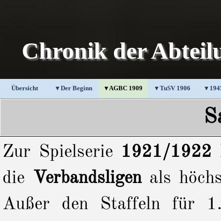
Direkt zum Seiteninhalt
Chronik der Abteil
Übersicht
▾ Der Beginn
▾ AGBC 1909
▼
▾ TuSV 1906
▼
▾ 194
S
Zur Spielserie
1921/1922
h
die
Verbandsligen
als höchs
Außer den Staffeln für 1