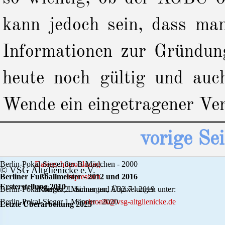
kann jedoch sein, dass ma
Informationen zur Gründun
heute noch gültig und auc
Wende ein eingetragener Ve
vorige Sei
Berlin-Pokal-Sieger 8er-B-Mädchen - 2000
Datenschutzordnung
© VSG Altglienicke e.V.
Berliner Fußballmeister - 2012 und 2016
Impressum
Ersterstellung 2010
Berlin-Pokal-Sieger 2.Männer und Ü32-7 - 2019
Kontakt, Löschungen, Abpixelungen unter:
Berlin-Pokal-Sieger 1.Männer - 2020
chronik@vsg-altglienicke.de
Letzte Überarbeitung 2025