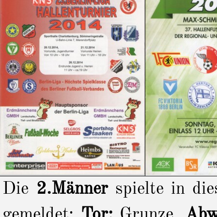
Die
2.Männer
spielte in di
gemeldet:
Tor:
Grunze,
Abw