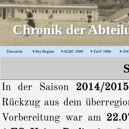
Direkt zum Seiteninhalt
Chronik der Abteil
Übersicht
▾ Der Beginn
▾ AGBC 1909
▼
▾ TuSV 1906
▼
▾ 194
S
In der Saison
2014/2015
Rückzug aus dem überregio
Vorbereitung war am
22.0