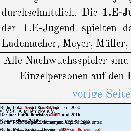
durchschnittlich. Die
1.E-J
der 1.E-Jugend spielten 
Lademacher, Meyer, Müller,
Alle Nachwuchsspieler sind 
Einzelpersonen auf den 
vorige Seite
Berlin-Pokal-Sieger 8er-B-Mädchen - 2000
Datenschutzordnung
© VSG Altglienicke e.V.
Berliner Fußballmeister - 2012 und 2016
Impressum
Ersterstellung 2010
Berlin-Pokal-Sieger 2.Männer und Ü32-7 - 2019
Kontakt, Löschungen, Abpixelungen unter:
Berlin-Pokal-Sieger 1.Männer - 2020
chronik@vsg-altglienicke.de
Letzte Überarbeitung 2025