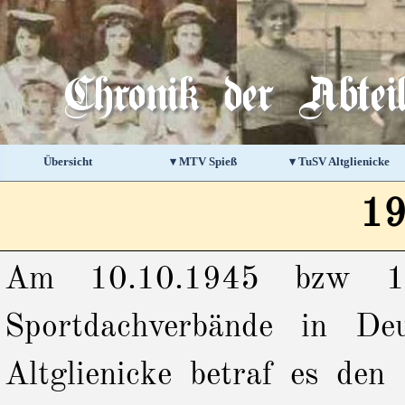
Direkt zum Seiteninhalt
Chronik der Abte
Übersicht
▾ MTV Spieß
▾ TuSV Altglienicke
▼
19
Am 10.10.1945 bzw 17.
Sportdachverbände in Deu
Altglienicke betraf es de