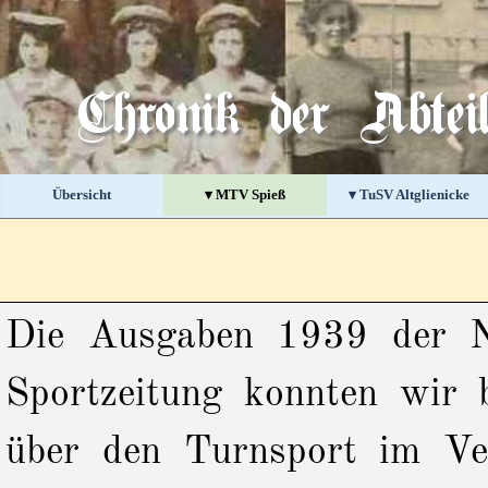
Direkt zum Seiteninhalt
Chronik der Abte
Übersicht
▾ MTV Spieß
▾ TuSV Altglienicke
▼
Die Ausgaben 1939 der Na
Sportzeitung
konnten wir bi
über den Turnsport im Ve