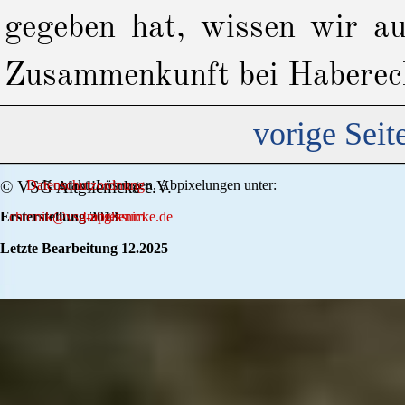
gegeben hat, wissen wir au
Zusammenkunft bei Haberec
vorige Seit
© VSG Altglienicke e.V.
Datenschutzordnung
Kontakt, Lösungen, Abpixelungen unter:
Ersterstellung 2013
chronik@vsg-altglienicke.de
Impressum
Letzte Bearbeitung 12.2025
Zurück zum Seiteninhalt