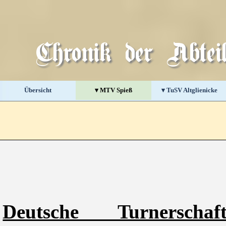
Direkt zum Seiteninhalt
Chronik der Abte
Übersicht
▾ MTV Spieß
▾ TuSV Altglienicke
▼
Deutsche Turnersch