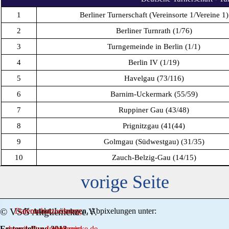
1
Berliner Turnerschaft (Vereinsorte 1/Vereine 1)
2
Berliner Turnrath (1/76)
3
Turngemeinde in Berlin (1/1)
4
Berlin IV (1/19)
5
Havelgau (73/116)
6
Barnim-Uckermark (55/59)
7
Ruppiner Gau (43/48)
8
Prignitzgau (41(44)
9
Golmgau (Südwestgau) (31/35)
10
Zauch-Belzig-Gau (14/15)
vorige Seite
© VSG Altglienicke e.V.
Datenschutzordnung
Kontakt, Lösungen, Abpixelungen unter:
Ersterstellung 2013
chronik@vsg-altglienicke.de
Impressum