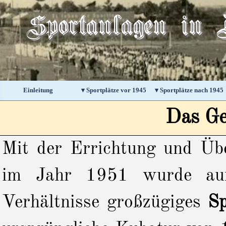
Direkt zum Seiteninhalt
Sportanlagen in A
Einleitung
▾ Sportplätze vor 1945
▾ Sportplätze nach 1945
▼
Das Ge
Mit der Errichtung und Übe
im Jahr 1951 wurde auf
Verhältnisse großzügiges
Sp