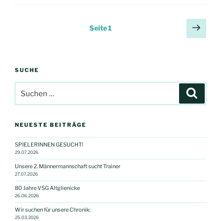
Seitennummerierung
Näch
Seite
1
der
Seit
Beiträge
SUCHE
Suchen
Suche
nach:
NEUESTE BEITRÄGE
SPIELERINNEN GESUCHT!
29.07.2026
Unsere 2. Männermannschaft sucht Trainer
27.07.2026
80 Jahre VSG Altglienicke
26.06.2026
Wir suchen für unsere Chronik:
25.03.2026