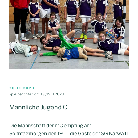
VERÖFFENTLICHT
28.11.2023
AM
Spielberichte vom 18./19.11.2023
Männliche Jugend C
Die Mannschaft der mC empfing am
Sonntagmorgen den 19.11. die Gäste der SG Narwa II