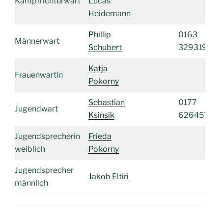
Kampfrichterwart
Lucas
Heidemann
Phillip
0163
Männerwart
Schubert
3293192
Katja
Frauenwartin
Pokorny
Sebastian
0177
Jugendwart
Ksinsik
6264577
Jugendsprecherin
Frieda
weiblich
Pokorny
Jugendsprecher
Jakob Eltiri
männlich