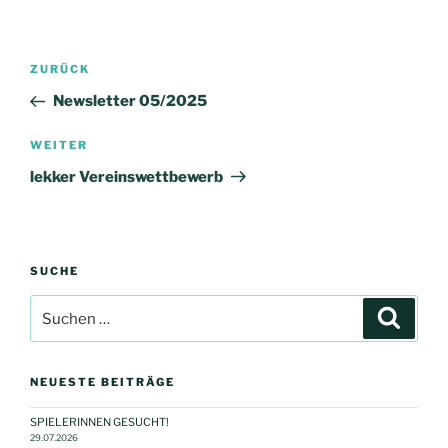
Beitragsnavigation
Vorheriger
ZURÜCK
Beitrag
Newsletter 05/2025
Nächster
WEITER
Beitrag
lekker Vereinswettbewerb
SUCHE
Suchen
Suche
nach:
NEUESTE BEITRÄGE
SPIELERINNEN GESUCHT!
29.07.2026