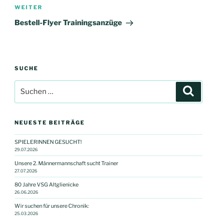
Nächster
WEITER
Beitrag
Bestell-Flyer Trainingsanzüge
SUCHE
Suchen
Suche
nach:
NEUESTE BEITRÄGE
SPIELERINNEN GESUCHT!
29.07.2026
Unsere 2. Männermannschaft sucht Trainer
27.07.2026
80 Jahre VSG Altglienicke
26.06.2026
Wir suchen für unsere Chronik:
25.03.2026