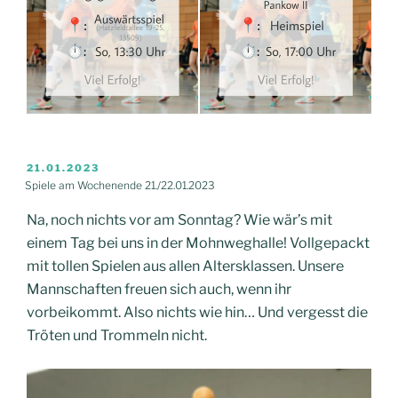
VERÖFFENTLICHT
21.01.2023
AM
Spiele am Wochenende 21./22.01.2023
Na, noch nichts vor am Sonntag? Wie wär’s mit
einem Tag bei uns in der Mohnweghalle! Vollgepackt
mit tollen Spielen aus allen Altersklassen. Unsere
Mannschaften freuen sich auch, wenn ihr
vorbeikommt. Also nichts wie hin… Und vergesst die
Tröten und Trommeln nicht.