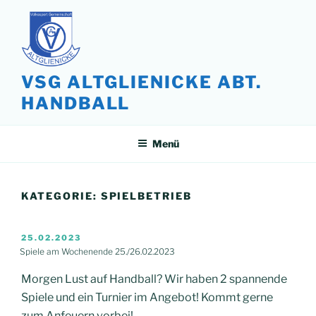
Zum
Inhalt
springen
VSG ALTGLIENICKE ABT.
HANDBALL
Menü
KATEGORIE:
SPIELBETRIEB
VERÖFFENTLICHT
25.02.2023
AM
Spiele am Wochenende 25./26.02.2023
Morgen Lust auf Handball? Wir haben 2 spannende
Spiele und ein Turnier im Angebot! Kommt gerne
zum Anfeuern vorbei!