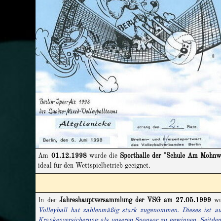
Am
01.12.1998
wurde die
Sporthalle der "Schule Am Mohnw
ideal für den Wettspielbetrieb geeignet.
In der
Jahreshauptversammlung der VSG am 27.05.1999
wur
Volleyball hat zahlenmäßig stark zugenommen. Dieses ist au
Krankenversicherung als unseren Sponsor zu gewinnen. Seitdem