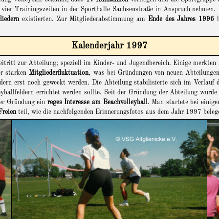
its vier Trainingszeiten in der Sporthalle Sachsenstraße in Anspruch nehme
liedern
existierten. Zur Mitgliederabstimmung am
Ende des Jahres 1996
b
Kalenderjahr 1997
tritt zur Abteilung; speziell im Kinder- und Jugendbereich. Einige merkten n
er starken
Mitgliederfluktuation
, was bei Gründungen von neuen Abteilungen 
edern erst noch geweckt werden. Die Abteilung stabilisierte sich im Verlauf
allfeldern errichtet werden sollte. Seit der Gründung der Abteilung wurde d
hrer Gründung ein
reges Interesse am Beachvolleyball
. Man startete bei einig
Freien
teil, wie die nachfolgenden Erinnerungsfotos aus dem Jahr 1997 beleg