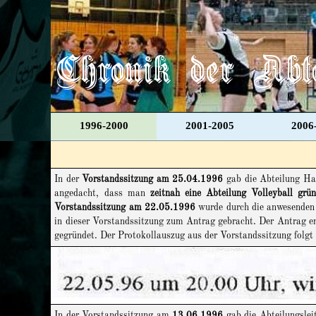
Direkt zum Seiteninhalt
Chronik der Abt
1996-2000
2001-2005
2006
In der
Vorstandssitzung am 25.04.1996
gab die Abteilung Han
angedacht, dass man
zeitnah eine Abteilung Volleyball grü
Vorstandssitzung am 22.05.1996
wurde durch die anwesenden V
in dieser Vorstandssitzung zum Antrag gebracht. Der Antrag er
gegründet. Der Protokollauszug aus der Vorstandssitzung folgt
In der Vorstandssitzung am
13.06.1996
gab die Abteilungslei