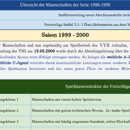
Übersicht der Mannschaften der Serie 1998-1999
Staffeleinteilung sowie Abschlusstabelle nich
Freizeitliga Staffel 3.1- 1.Platz (Information aus dem 
Saison 1999 - 2000
annschaften und nun regelmäßig am Spielbetrieb des V.V.B. teilnahm, hab
ammlung der VSG am
19.05.2000
wurde durch die Abteilungsleitung über die
aufenden Saison erste Erfolge errungen werden. So belegte die
weibliche
A-J
ibliche
C-Jugend
erreichte durch kontinuierliche Leistungen einen vorderen M
 ihre Spielsaison bestritten und hat einen guten Platz im vorderen Mitte
Spielklassenstruktur der Freizeitli
ungsklasse 1
Mannschaften mit einem hohen Spielniveau.
ungsklasse 2
Mannschaften mit gutem technischen Niveau. 2a- starke Spiel
ungsklasse 3
Mannschaften mit häufig ungenauer Annahme, selten Blockarbe