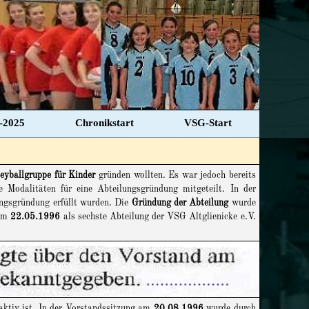
-2025
Chronikstart
VSG-Start
leyballgruppe für Kinder
gründen wollten. Es war jedoch bereits
Modalitäten für eine Abteilungsgründung mitgeteilt. In der
ungsgründung erfüllt wurden. Die
Gründung der Abteilung
wurde
 am
22.05.1996
als sechste Abteilung der VSG Altglienicke e.V.
aktiv ist. In der Vorstandssitzung am
20.08.1996
wurde durch