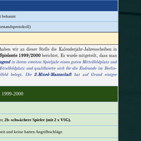
t bekannt
Vorstandsprotokoll)
en wir an dieser Stelle die Kalenderjahr-Jahresscheiben in
Spielserie 1999/2000
berichtet. Es wurde mitgeteilt, dass man
ugend
in ihrem zweiten Spieljahr einen guten Mittelfeldplatz und
ittelfeldplatz und qualifizierte sich für die Endrunde im Berlin-
lfeld belegt. Die
2.Mixed-Mannschaft
hat auf Grund einiger
ga 1999-2000
er,
2b- schwächere Spieler (mit 2 x VSG).
it und keine harten Angriffsschläge.