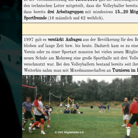
den technischen Leiter mitgeteilt, dass die Volleyballer bere
dass bereits
drei Arbeitsgruppen
mit mindestens
15…20 Mitg
Sportfreunde
(16 männlich und 62 weiblich).
1997 gab es
verstärkt Anfragen
aus der Bevölkerung für den Bei
blieben auf lange Zeit bzw. bis heute. Dadurch kam es zu ein
Verein oder zu einer Sportart mussten bei vielen neuen Mitgli
neuen Schule am Mohnweg eine große Sporthalle mit drei Volleyb
verschmutzt war. Bei den Volleyballern bestand bereits seit i
Weiterhin nahm man mit Mixedmannschaften an
Turnieren im 