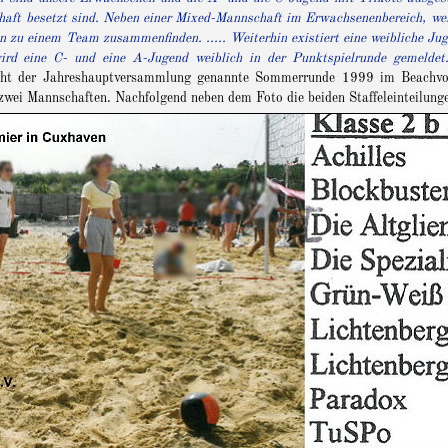
haft besetzt sind. Neben einer Mixed-Mannschaft im Erwachsenenbereich, wel
n zu einem Team zusammenfinden. ..... Weiterhin existiert eine weibliche Jug
 eine C- und eine A-Jugend weiblich in der Punktspielrunde gemeldet
ht der Jahreshauptversammlung genannte Sommerrunde 1999 im Beachvolle
ei Mannschaften. Nachfolgend neben dem Foto die beiden Staffeleinteilungen 