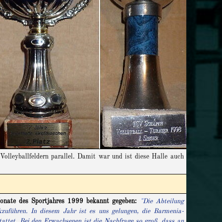
Volleyballfeldern parallel. Damit war und ist diese Halle auch
Monate des Sportjahres 1999 bekannt gegeben:
"
Die Abteilung
zuführen. In diesem Jahr ist es uns gelungen, die Barmenia-
attet. Bei den Erwachsenen ist die Nachfrage so groß, dass an