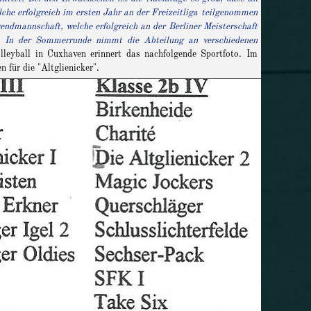
che erfolgreich im ersten Jahr an der Freizeitliga teilgenommen
endmannschaft, welche erfolgreich an der Berliner Meisterschaft
. In der Sommerrunde nimmt die Abteilung an verschiedenen
yball in Cuxhaven erinnert das nachfolgende Sportfoto. Im
für die "Altglienicker".