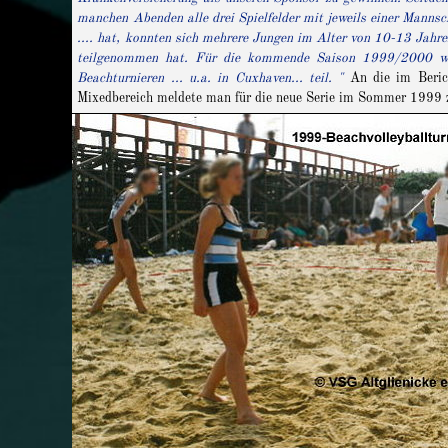
manchen Abenden alle drei Spielfelder mit jeweils einer Mannsc
.... hat, konnten sich mehrere Jungen im Alter von 10-13 Jahre
teilgenommen hat. Für die kommende Saison 1999/2000 wird
Beachturnieren ... u.a. in Cuxhaven... teil. "
An die im Beric
Mixedbereich meldete man für die neue Serie im Sommer 1999 zw