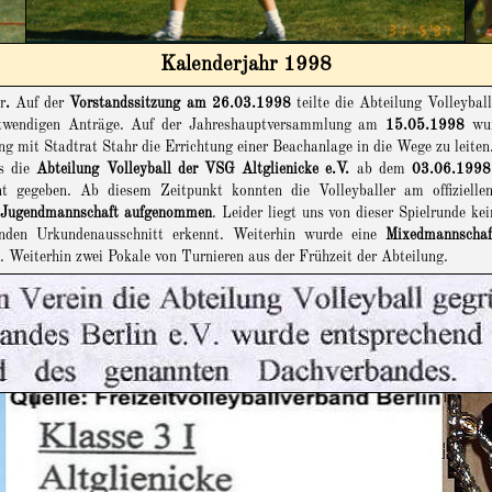
Kalenderjahr 1998
r
.
Auf der
Vorstandssitzung am 26.03.1998
teilte die Abteilung Volleybal
notwendigen Anträge. Auf der Jahreshauptversammlung am
15.05.1998
wur
 mit Stadtrat Stahr die Errichtung einer Beachanlage in die Wege zu leit
ss die
Abteilung Volleyball der VSG Altglienicke e.V.
ab dem
03.06.1998
 gegeben. Ab diesem Zeitpunkt konnten die Volleyballer am offiziellen
en Jugendmannschaft aufgenommen
. Leider liegt uns von dieser Spielrunde k
enden Urkundenausschnitt erkennt. Weiterhin wurde eine
Mixedmannschaft
. Weiterhin zwei Pokale von Turnieren aus der Frühzeit der Abteilung.