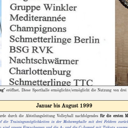
eg"
eröffnet. Diese Sporthalle ermöglichte/ermöglicht die Nutzung von drei 
Januar bis August 1999
de durch die Abteilungsleitung Volleyball nachfolgendes
für die ersten 
f die Trainingsmöglichkeiten in der Mohnweghalle mit drei Feldern zurück
 sind unsere Erwachsenen und die A- und die C-Jugend mit Trikots ausgest