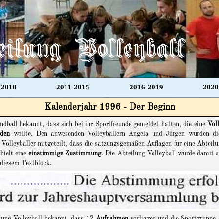
eilung Volleyball
Menü überspringen
-2010
2011-2015
2016-2019
2020
Kalenderjahr 1996 - Der Beginn
dball bekannt, dass sich bei ihr Sportfreunde gemeldet hatten, die eine
Vol
nden
wollte. Den anwesenden Volleyballern Angela und Jürgen wurden die 
olleyballer mitgeteilt, dass die satzungsgemäßen Auflagen für eine Abteil
hielt eine
einstimmige Zustimmung
. Die Abteilung Volleyball wurde damit
 diesem Textblock.
tung Volleyball bekannt, dass
17 Aufnahmen
vorliegen und die Sportgruppe 