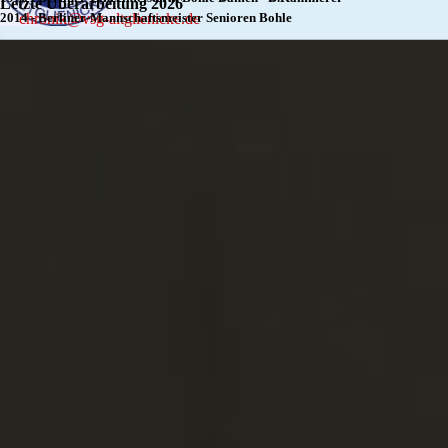
Letzte Überarbeitung 2026
2014 - Berliner-Mannschaftsmeister Senioren Bohle
chronik@vsg-altglienicke.de
Zurück zum Seiteninhalt