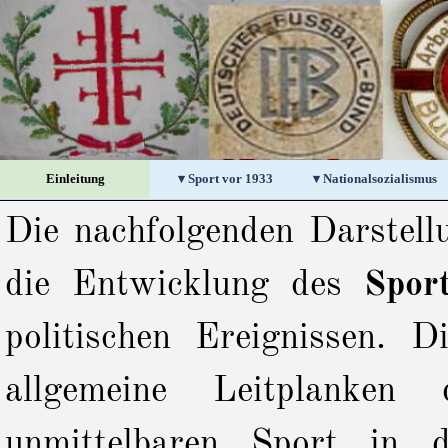
Direkt zum Seiteninhalt
Einleitung
▾ Sport vor 1933
▾ Nationalsozialismus
▼
Die nachfolgenden Darstell
die Entwicklung des
Spor
politischen Ereignissen. D
allgemeine Leitplanken
unmittelbaren Sport in d