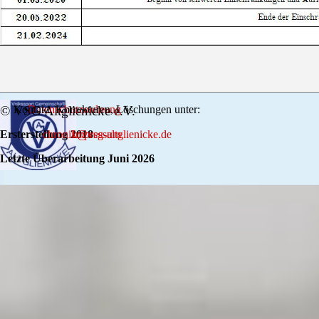
© VSG Altglienicke e.V.
Kontakt, Korrekturen, Löschungen unter:
Datenschutzordnung
Ersterstellung 2018
chronik@vsg-altglienicke.de
Impressum
Letzte Überarbeitung Juni 2026
Zurück zum Seiteninhalt