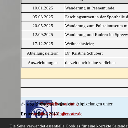
10.01.2025
Wanderung in Peenemünde,
05.03.2025
Faschingsturnen in der Sporthalle 
20.05.2025
Wanderung zum Polizeimuseum mit
12.09.2025
Wanderung und Rudern im Spreew
17.12.2025
Weihnachtsfeier,
Abteilungsleiterin
Dr. Kristina Schubert
Auszeichnungen
derzeit noch keine verliehen
© VSG Altglienicke e.V.
Kontakt, Löschungen, Abpixelungen unter:
Datenschutzordnung
Ersterstellung 2013
chronik@vsg-altglienicke.de
Impressum
Letzte Überarbeitung 2025
Die Seite verwendet essentielle Cookies für eine korrekte Seitend