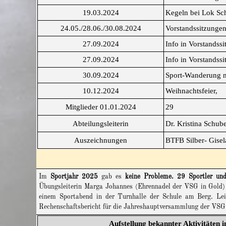
19.03.2024
Kegeln bei Lok Sc
24.05./28.06./30.08.2024
Vorstandssitzungen
27.09.2024
Info in Vorstandss
27.09.2024
Info in Vorstandss
30.09.2024
Sport-Wanderung mi
10.12.2024
Weihnachtsfeier,
Mitglieder 01.01.2024
29
Abteilungsleiterin
Dr. Kristina Schube
Auszeichnungen
BTFB Silber- Gise
Im
Sportjahr 2025
gab es
keine Probleme.
29 Sportler und
Übungsleiterin Marga Johannes (Ehrennadel der VSG in Gold) b
einem Sportabend in der Turnhalle der Schule am Berg. Lei
Rechenschaftsbericht für die Jahreshauptversammlung der V
Aufstellung bekannter Aktivitäten 