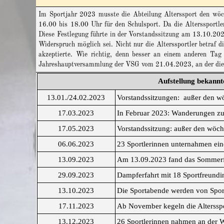
Im Sportjahr 2023 musste die Abteilung Alterssport den wöch
16.00 bis 18.00 Uhr für den Schulsport. Da die Alterssportl
Diese Festlegung führte in der Vorstandssitzung am 13.10.2023
Widerspruch möglich sei. Nicht nur die Alterssportler betraf 
akzeptierte. Wie richtig, denn besser an einem anderen Tag
Jahreshauptversammlung der VSG vom 21.04.2023, an der die A
Aufstellung bekannt
13.01./24.02.2023
Vorstandssitzungen: außer den wö
17.03.2023
In Februar 2023: Wanderungen zur
17.05.2023
Vorstandssitzung: außer den wöche
06.06.2023
23 Sportlerinnen unternahmen ein
13.09.2023
Am 13.09.2023 fand das Sommerfest
29.09.2023
Dampferfahrt mit 18 Sportfreundi
13.10.2023
Die Sportabende werden von Sport
17.11.2023
Ab November kegeln die Altersspo
13.12.2023
26 Sportlerinnen nahmen an der We