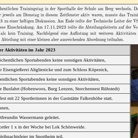
entlichen Trainingstag in der Sporthalle der Schule am Berg wechseln. D
er jeweils am Dienstag in diesem Zeitfenster aktiv waren, musste das Trai
 zu einer heftigen Diskussion. Am Ende teilte der Technische Leiter der V
diese Einschränkung. Am 17.11.2023 teilte die Abteilungsleiterin auf der V
 als kein Training. Nachfolgend eine Auflistung mit weiteren Aktivitäte
bteilung mit einer kleinen aber ausreichenden Abordnung teilnahm.
er Aktivitäten im Jahr 2023
chentlichen Sportabenden keine sonstigen Aktivitäten,
 Eisengießerei Altglienicke und zum Schloss Köpenick,
ntlichen Sportabenden keine sonstigen Aktivitäten,
e Busfahrt (Hohenwoos, Burg Lenzen, Storchennest Rühstedt)
 mit 22 Sportlerinnen in der Gaststätte Falkenhöhe statt.
nnen,
freundin Wassermann geleitet.
rtler 1 x in der Woche bei Lok Schönweide.
ihnachtsfeier im Sportheim teil.